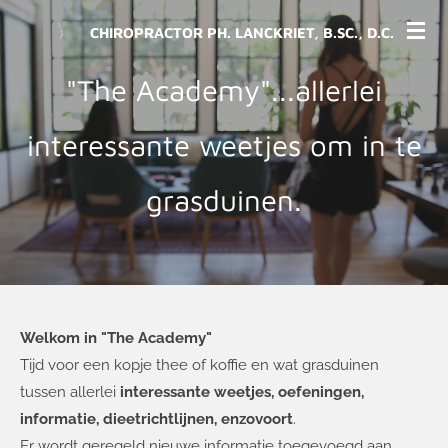
Ga
CHIROPRACTOR PH. LANCKRIET, B.SC., D.C.
direct
naar
"The Academy"...allerlei
de
hoofdinhoud
interessante weetjes om in te
grasduinen.
Welkom in "The Academy"
Tijd voor een kopje thee of koffie en wat grasduinen
tussen allerlei
interessante weetjes, oefeningen,
informatie, dieetrichtlijnen, enzovoort
.
Er wordt geregeld nieuwe informatie toegevoegd aan