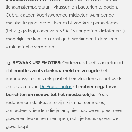
lichaamstemperatuur - virussen en bacteriën te doden.
Gebruik alleen koortswerende middelen wanneer de
malaise te groot wordt. Neem bij voorkeur paracetamol
(tot 2-3 g/dag), aangezien NSAID’s (ibuprofen, diclofenac….)
mogelijks de kans op ernstige bijwerkingen tijdens een
virale infectie vergroten.
13. BEWAAK UW EMOTIES:
Onderzoek heeft aangetoond
dat
emoties zoals dankbaarheid en vreugde
het
immuunsysteem sterk positief beïnvloeden (zie het werk
en research van
Dr. Bruce Lipton
).
Limiteer negatieve
berichten en nieuws tot het noodzakelijke
. Zoek
redenen om dankbaar te zijn, kijk naar comedies,
contacteer vrienden die je lang niet hoorde en praat over
goede en leuke herinneringen, richt je focus op wat wel
goed loopt.