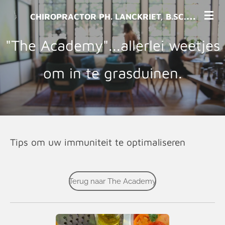
Ga
C
HIROPRACTOR PH. LANCKRIET, B.SC., D.C.
direct
naar
"The Academy"...allerlei weetjes
de
hoofdinhoud
om in te grasduinen.
Tips om uw immuniteit te optimaliseren
Terug naar The Academy