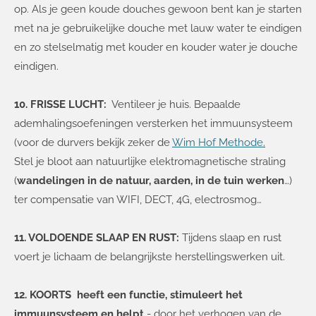
op. Als je geen koude douches gewoon bent kan je starten
met na je gebruikelijke douche met lauw water te eindigen
en zo stelselmatig met kouder en kouder water je douche
eindigen.
10. FRISSE LUCHT:
Ventileer je huis. Bepaalde
ademhalingsoefeningen versterken het immuunsysteem
(voor de durvers bekijk zeker de
Wim Hof Methode
.
Stel je bloot aan natuurlijke elektromagnetische straling
(
wandelingen in de natuur, aarden, in de tuin werken
…)
ter compensatie van WIFI, DECT, 4G, electrosmog…
11. VOLDOENDE SLAAP EN RUST:
Tijdens slaap en rust
voert je lichaam de belangrijkste herstellingswerken uit.
12. KOORTS heeft een functie, stimuleert het
immuunsysteem en helpt
- door het verhogen van de