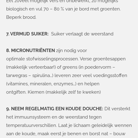
Eet zoveel mogelijk vers en onbewerkt, zo mogelijks
biologisch en vul 70 – 80 % van je bord met groenten.
Beperk brood.
7. VERMIJD SUIKER:
Suiker verlaagt de weerstand
8. MICRONUTRIËNTEN
zijn nodig voor
optimale stofwisselingsprocessen. Verse groentesappen
(makkelijk verteerbaar!) of greens (in poedervorm –
tarwegras – spirulina…) leveren zeer veel voedingsstoffen
(vitamines, mineralen, enzymes…) en helpen
ontgiften. Kiemen (makkelijk zelf te kweken)
9. NEEM REGELMATIG EEN KOUDE DOUCHE:
Dit versterkt
het immuunsysteem en de weerstand tegen
temperatuurverschillen. Laat je lichaam geleidelijk wennen
aan de koude, maak eerst je benen en borst nat – bouw