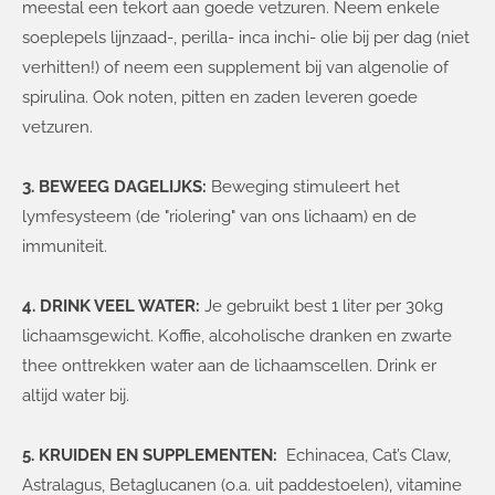
meestal een tekort aan goede vetzuren. Neem enkele
soeplepels lijnzaad-, perilla- inca inchi- olie bij per dag (niet
verhitten!) of neem een supplement bij van algenolie of
spirulina. Ook noten, pitten en zaden leveren goede
vetzuren.
3. BEWEEG DAGELIJKS:
Beweging stimuleert het
lymfesysteem (de "riolering" van ons lichaam) en de
immuniteit.
4. DRINK VEEL WATER:
Je gebruikt best 1 liter per 30kg
lichaamsgewicht. Koffie, alcoholische dranken en zwarte
thee onttrekken water aan de lichaamscellen. Drink er
altijd water bij.
5. KRUIDEN EN SUPPLEMENTEN:
Echinacea, Cat’s Claw,
Astralagus, Betaglucanen (o.a. uit paddestoelen), vitamine