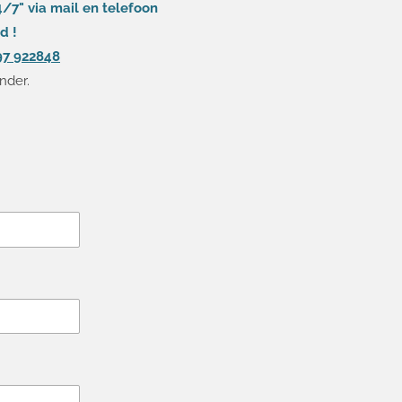
4/7" via mail en telefoon
d !
97 922848
onder.