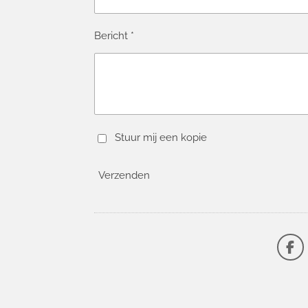
Bericht *
Stuur mij een kopie
Verzenden
F
a
c
e
b