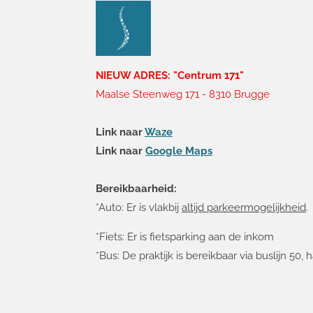
o
o
k
NIEUW ADRES: "Centrum 171"
Maalse Steenweg 171 -
8310 Brugge
Link naar
Waze
Link naar
Google Maps
Bereikbaarheid:
*Auto: Er is vlakbij
altijd parkeermogelijkheid
.
*Fiets: Er is fietsparking aan de inkom
*Bus: De praktijk is bereikbaar via buslijn 50, 