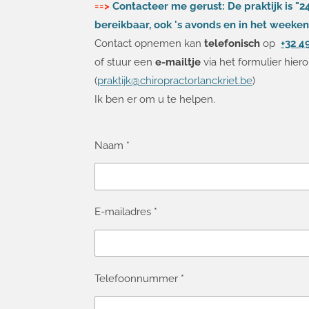
==>
Contacteer me gerust: De praktijk is "2
bereikbaar, ook 's avonds en in het weeken
Contact opnemen kan
telefonisch
op
+32 4
of stuur een
e-mailtje
via het formulier hier
(
praktijk@chiropractorlanckriet.be
)
Ik ben er om u te helpen.
Naam *
E-mailadres *
Telefoonnummer *