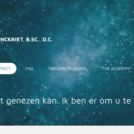
CKRIET, B.SC., D.C.
TACT
FAQ
TERUGBETALINGEN
"THE ACADEMY"
t genezen kàn. Ik ben er om u te