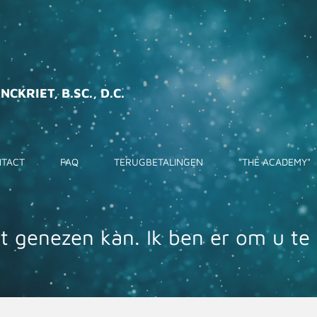
CKRIET, B.SC., D.C.
TACT
FAQ
TERUGBETALINGEN
"THE ACADEMY"
t genezen kàn. Ik ben er om u te