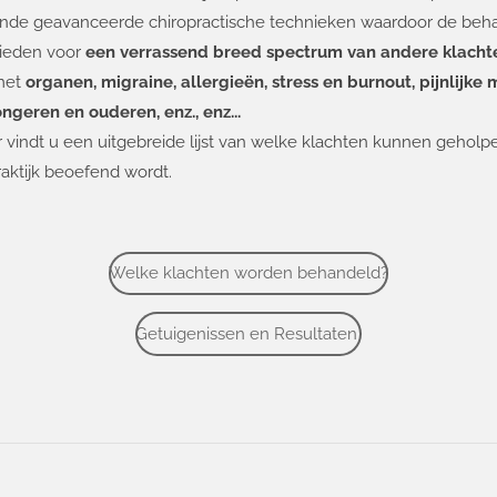
ende
geavanceerde chiropractische technieken
waardoor de behan
ieden voor
een verrassend breed spectrum van andere klach
met
o
rganen,
migraine, allergieën, stress en burnout, pijnlijk
ongeren en ouderen, enz., enz...
 vindt u een uitgebreide lijst van welke klachten kunnen gehol
raktijk beoefend wordt.
Welke klachten worden behandeld?
Getuigenissen en Resultaten