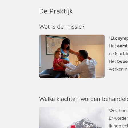
De Praktijk
Wat is de missie?
"Elk symp
Het
eerst
de klach
Het
twee
werken na
Welke klachten worden behandel
Wel, héél
Er worden
I
k heb ech