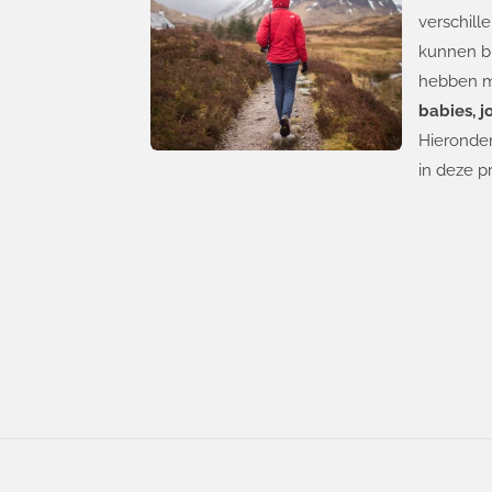
verschill
kunnen b
hebben 
babies, j
Hieronder
in deze p